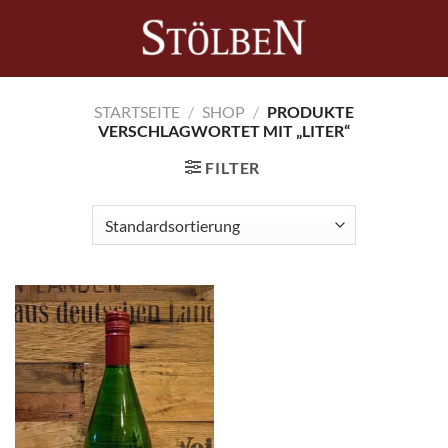
Zum
Inhalt
0
springen
STARTSEITE
/
SHOP
/
PRODUKTE
VERSCHLAGWORTET MIT „LITER“
FILTER