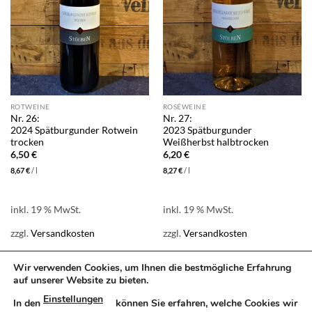
ROTWEINE
ROSÉWEINE
Nr. 26:
Nr. 27:
2024 Spätburgunder Rotwein
2023 Spätburgunder
trocken
Weißherbst halbtrocken
6,50
€
6,20
€
8,67
€
/
l
8,27
€
/
l
inkl. 19 % MwSt.
inkl. 19 % MwSt.
zzgl.
Versandkosten
zzgl.
Versandkosten
Produkt enthält: 0,75
l
Produkt enthält: 0,75
l
Wir verwenden Cookies, um Ihnen die bestmögliche Erfahrung
auf unserer Website zu bieten.
Einstellungen
In den
können Sie erfahren, welche Cookies wir