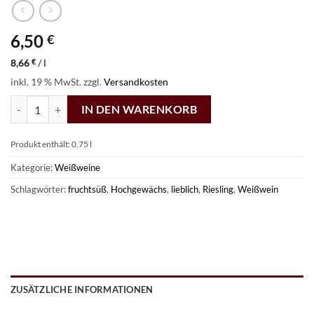
6,50
€
8,66
€
/
l
inkl. 19 % MwSt.
zzgl.
Versandkosten
Nr. 16: 2023 Riesling-Hochgewächs fruchtsüß Menge
IN DEN WARENKORB
Produkt enthält: 0,75
l
Kategorie:
Weißweine
Schlagwörter:
fruchtsüß
,
Hochgewächs
,
lieblich
,
Riesling
,
Weißwein
ZUSÄTZLICHE INFORMATIONEN