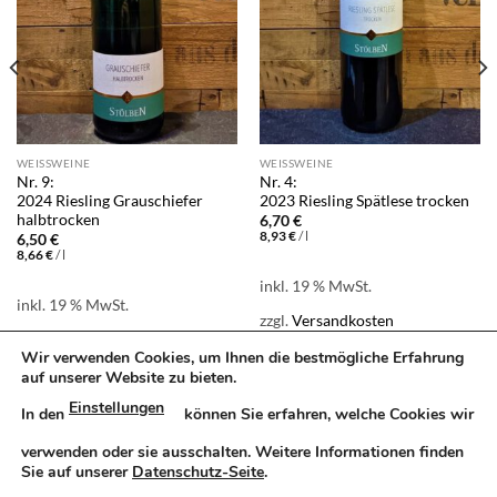
WEISSWEINE
WEISSWEINE
Nr. 9:
Nr. 4:
2024 Riesling Grauschiefer
2023 Riesling Spätlese trocken
halbtrocken
6,70
€
8,93
€
/
l
6,50
€
8,66
€
/
l
inkl. 19 % MwSt.
inkl. 19 % MwSt.
zzgl.
Versandkosten
zzgl.
Versandkosten
Produkt enthält: 0,75
l
Wir verwenden Cookies, um Ihnen die bestmögliche Erfahrung
Produkt enthält: 0,75
l
auf unserer Website zu bieten.
Einstellungen
In den
können Sie erfahren, welche Cookies wir
START
KONTAKT
IMPRESSUM
WIDERRUFSRECHT
verwenden oder sie ausschalten. Weitere Informationen finden
LIEFER- UND ZAHLUNGSBEDINGUNGEN
Sie auf unserer
Datenschutz-Seite
.
DATENSCHUTZERKLÄRUNG
AGB
MUSTER-WIDERRUFSFORMULAR