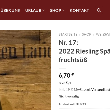
ÜBER UNS
URLAUB
SHOP
KONTAKT
STARTSEITE
/
SHOP
/
WEISSWE
Nr. 17:
2022 Riesling Spä
fruchtsüß
6,70
€
8,93
€
/
l
inkl. 19 % MwSt.
zzgl.
Versandkos
Nicht vorrätig
Produkt enthält: 0,75
l