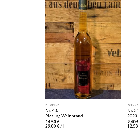
BRÄNDE
WINZ
Nr. 40:
Nr. 3
htsüß
Riesling Weinbrand
2023 
14,50
€
9,40
29,00
€
/
l
12,5