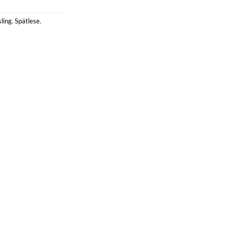
sling
,
Spätlese
,