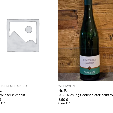
ERSEKT UND SECCO
WEISSWEINE
1:
Nr. 9:
Winzersekt brut
2024 Riesling Grauschiefer halbtr
€
6,50
€
3
€
/
l
8,66
€
/
l