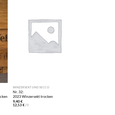
WINZERSEKT UND SECCO
Nr. 32:
ocken
2023 Winzersekt trocken
9,40
€
12,53
€
/
l