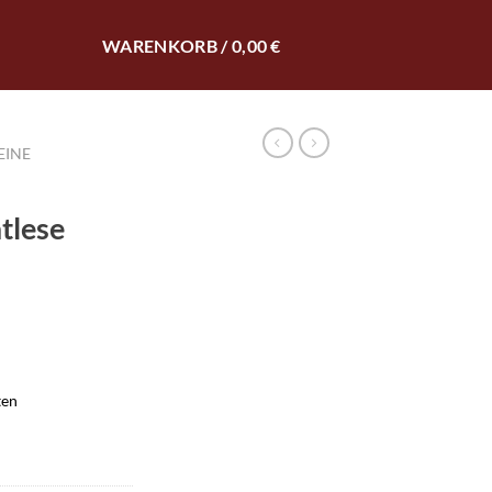
0
WARENKORB /
0,00
€
INE
tlese
ten